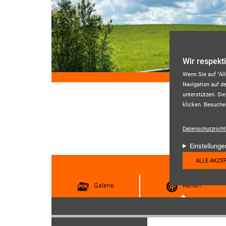
Direkt zum Inhalt
Wir respekt
Wenn Sie auf "Al
Navigation auf d
unterstützen. Sie
klicken. Besuche
Datenschutzrichtl
Einstellunge
ALLE AKZE
Galerie
Reifen