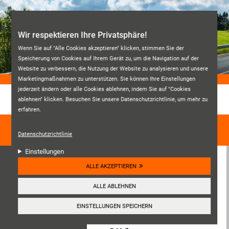
Direkt zum Inhalt
Wir respektieren Ihre Privatsphäre!
Wenn Sie auf "Alle Cookies akzeptieren" klicken, stimmen Sie der
Speicherung von Cookies auf Ihrem Gerät zu, um die Navigation auf der
Website zu verbessern, die Nutzung der Website zu analysieren und unsere
Marketingmaßnahmen zu unterstützen. Sie können Ihre Einstellungen
jederzeit ändern oder alle Cookies ablehnen, indem Sie auf "Cookies
ablehnen" klicken. Besuchen Sie unsere Datenschutzrichtlinie, um mehr zu
REIFENHAUS SCHWARZ
erfahren.
☰
Navigation
Datenschutzrichtlinie
Einstellungen
Reifenhaus Schwarz GmbH
ALLE AKZEPTIEREN
Johann-Gottfried-Gutenberg-Straße
ALLE ABLEHNEN
14
82140
Olching
EINSTELLUNGEN SPEICHERN
Deutschland