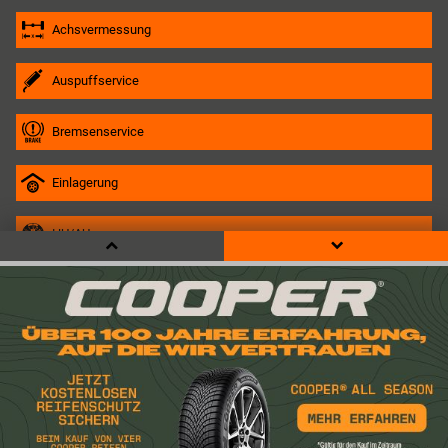
Achsvermessung
Auspuffservice
Bremsenservice
Einlagerung
HU/AU
Inspektion
Klimaservice
LKW
Motorrad