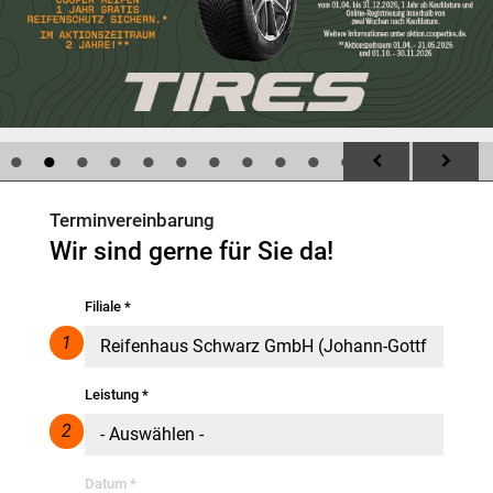
Offroad
Ölwechsel
Reifen- und Radwechsel
1
2
3
4
5
6
7
8
9
10
11
Saisoncheck
Terminvereinbarung
Wir sind gerne für Sie da!
Scheibenreparatur
Filiale
*
Stoßdämpfer
1
Wuchten
Leistung
*
2
Datum
*