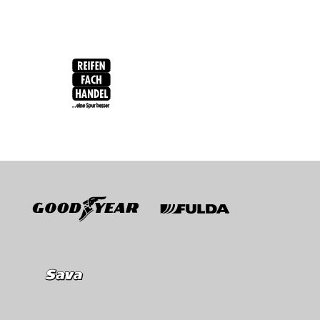
RFH
BRV
Goodyear
Fulda
Sava