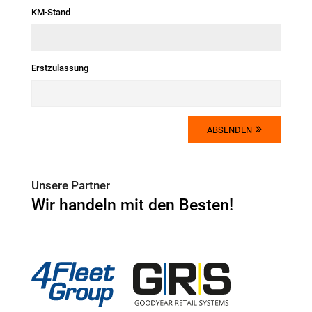
Die Dateien müssen kleiner als
2 MB
sein.
KM-Stand
Zulässige Dateierweiterungen:
gif jpg jpeg png
.
Erstzulassung
ABSENDEN
Unsere Partner
Wir handeln mit den Besten!
4Fleet Group
GRS